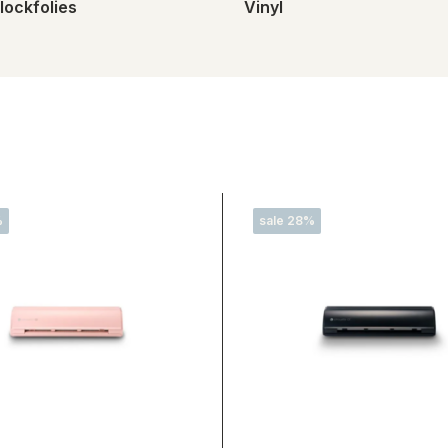
flockfolies
Vinyl
%
sale 28%