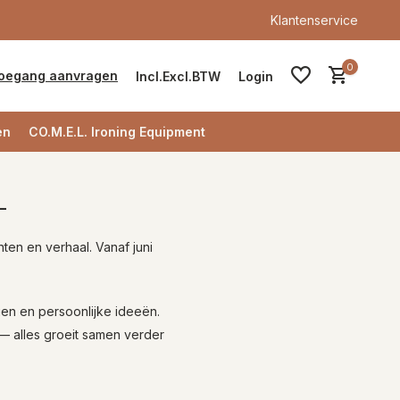
Klantenservice
0
oegang aanvragen
Incl.
Excl.
BTW
Login
en
CO.M.E.L. Ironing Equipment
-
Account aanmaken
ten en verhaal. Vanaf juni
Account aanmaken
en en persoonlijke ideeën.
— alles groeit samen verder