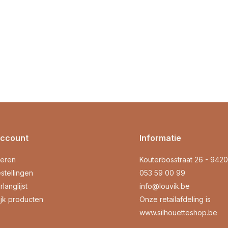
account
Informatie
reren
Kouterbosstraat 26 - 942
stellingen
053 59 00 99
rlanglijst
info@louvik.be
ijk producten
Onze retailafdeling is
www.silhouetteshop.be