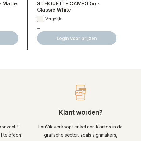
 Matte
SILHOUETTE CAMEO 5α -
Fl
Classic White
Vergelijk
...
...
Login voor prijzen
Klant worden?
oonzaal. U
LouVik verkoopt enkel aan klanten in de
f telefoon
grafische sector, zoals signmakers,