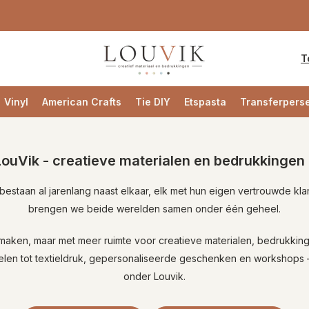
T
Vinyl
American Crafts
Tie DIY
Etspasta
Transferpers
LouVik - creatieve materialen en bedrukkingen 
bestaan al jarenlang naast elkaar, elk met hun eigen vertrouwde klan
brengen we beide werelden samen onder één geheel.
maken, maar met meer ruimte voor creatieve materialen, bedrukking
ikelen tot textieldruk, gepersonaliseerde geschenken en workshops 
onder Louvik.