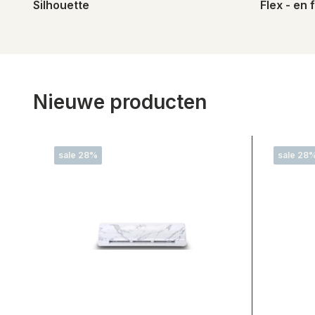
Silhouette
Flex - en 
Nieuwe producten
sale 28%
sale 28