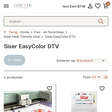
0
Incl.
Excl.
BTW
Terug
Home
Flex - en flockfolies
Siser Heat Transfer Vinyl
Siser EasyColor DTV
Siser EasyColor DTV
Filter
Sorteren op:
Toon:
2 producten