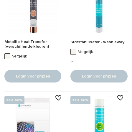
Metallic Heat Transfer
Stofstabilisator - wash away
(verschillende kleuren)
Vergelijk
Vergelijk
...
...
Login voor prijzen
Login voor prijzen
sale 48%
sale 46%