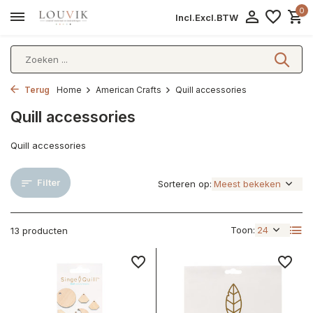
0
Incl.
Excl.
BTW
Terug
Home
American Crafts
Quill accessories
Quill accessories
Quill accessories
Filter
Sorteren op:
Toon:
13 producten