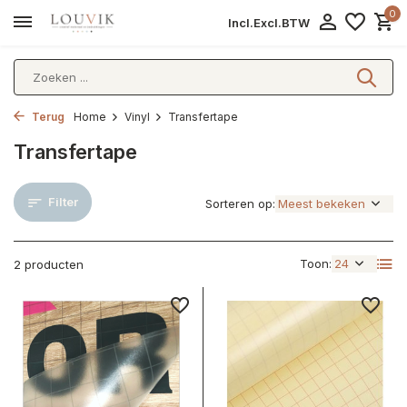
0
Incl.
Excl.
BTW
Terug
Home
Vinyl
Transfertape
Transfertape
Filter
Sorteren op:
Toon:
2 producten