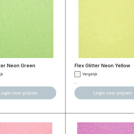
tter Neon Green
Flex Glitter Neon Yellow
jk
Vergelijk
...
Login voor prijzen
Login voor prijzen