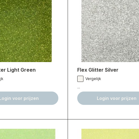
tter Light Green
Flex Glitter Silver
jk
Vergelijk
...
Login voor prijzen
Login voor prijzen