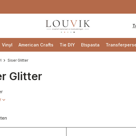
T
Vinyl
American Crafts
Tie DIY
Etspasta
Transferpers
l
Siser Glitter
r Glitter
er
r
cten