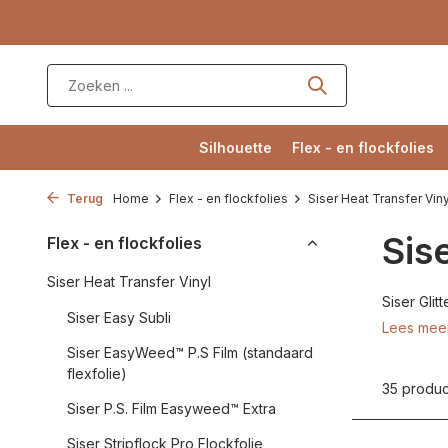
Silhouette
Flex - en flockfolies
Terug
Home
Flex - en flockfolies
Siser Heat Transfer Viny
Sise
Flex - en flockfolies
Siser Heat Transfer Vinyl
Siser Glitt
Siser Easy Subli
Lees mee
Siser EasyWeed™ P.S Film (standaard
flexfolie)
35 produ
Siser P.S. Film Easyweed™ Extra
Siser Stripflock Pro Flockfolie