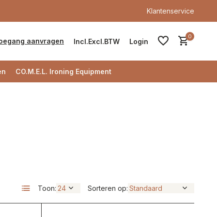
Klantenservice
0
oegang aanvragen
Incl.
Excl.
BTW
Login
en
CO.M.E.L. Ironing Equipment
Account aanmaken
Account aanmaken
Toon:
Sorteren op: