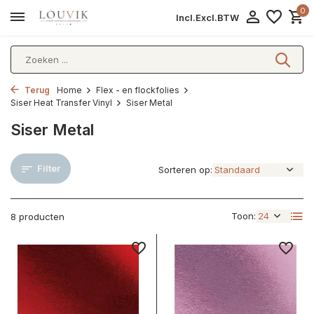
0
Incl.
Excl.
BTW
Terug
Home
Flex - en flockfolies
Siser Heat Transfer Vinyl
Siser Metal
Siser Metal
Filter
Sorteren op:
Toon:
8 producten