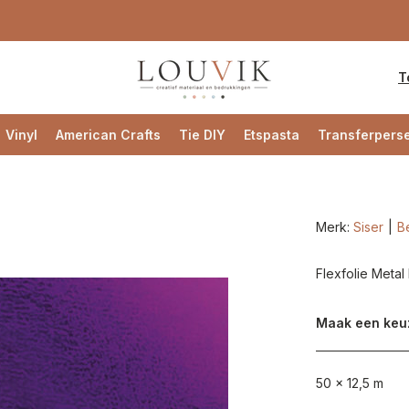
T
Vinyl
American Crafts
Tie DIY
Etspasta
Transferpers
Merk:
Siser
Be
Flexfolie Metal
Maak een keu
50 x 12,5 m