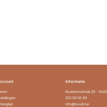
account
Informatie
reren
Kouterbosstraat 26 - 942
stellingen
053 59 00 99
rlanglijst
info@louvik.be