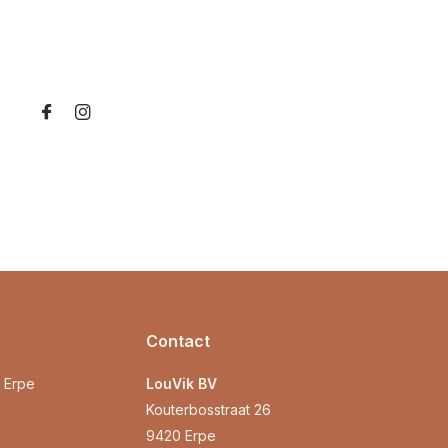
Contact
0 Erpe
LouVik BV
Kouterbosstraat 26
9420 Erpe