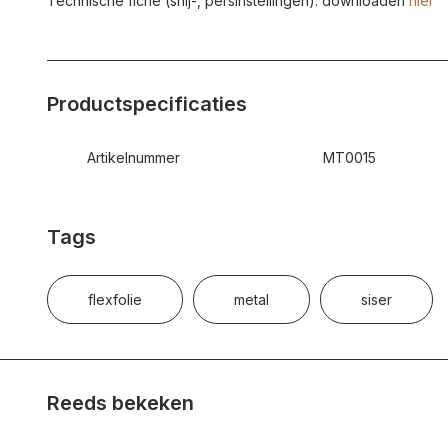
Technische fiche (snij-, persinstellingen): downloaden
hier
Productspecificaties
Artikelnummer
MT0015
Tags
flexfolie
metal
siser
Reeds bekeken