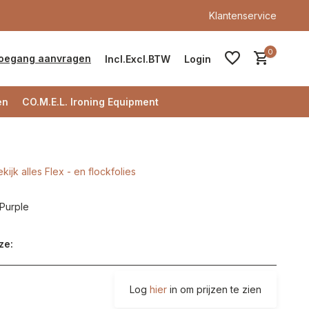
Klantenservice
0
oegang aanvragen
Incl.
Excl.
BTW
Login
en
CO.M.E.L. Ironing Equipment
kijk alles Flex - en flockfolies
Account aanmaken
 Purple
Account aanmaken
ze:
Log
hier
in om prijzen te zien