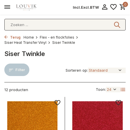
0
Incl.
Excl.
BTW
Terug
Home
Flex - en flockfolies
Siser Heat Transfer Vinyl
Siser Twinkle
Siser Twinkle
Filter
Sorteren op:
Toon:
12 producten