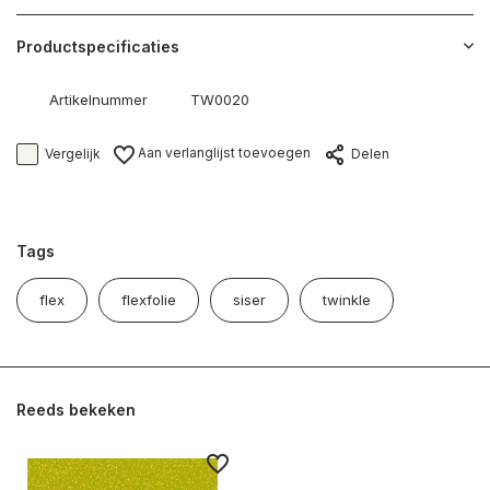
Productspecificaties
Artikelnummer
TW0020
Aan verlanglijst toevoegen
Vergelijk
Delen
Tags
flex
flexfolie
siser
twinkle
Reeds bekeken