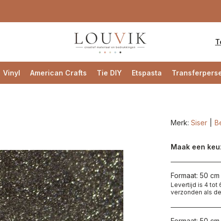
T
Vinyl
American Crafts
Tie DIY
Etspasta
Transferpers
Merk:
Siser
Be
Maak een keu
Formaat: 50 cm 
Levertijd is 4 to
verzonden als de
Formaat: 50 cm