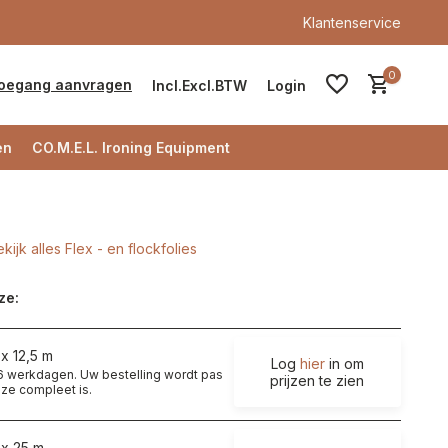
Klantenservice
0
oegang aanvragen
Incl.
Excl.
BTW
Login
en
CO.M.E.L. Ironing Equipment
kijk alles Flex - en flockfolies
Account aanmaken
ze:
Account aanmaken
x 12,5 m
Log
hier
in om
t 6 werkdagen. Uw bestelling wordt pas
prijzen te zien
ze compleet is.
 x 25 m