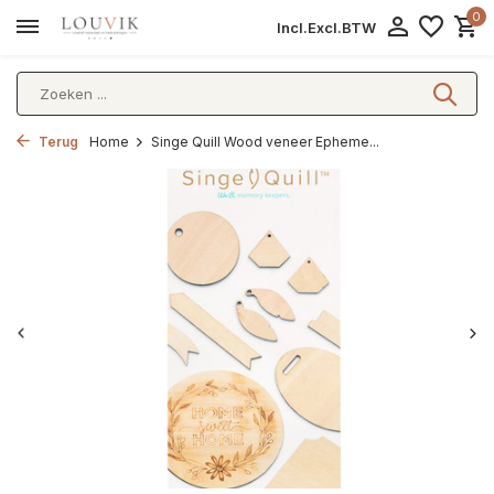
0
Incl.
Excl.
BTW
Terug
Home
Singe Quill Wood veneer Epheme...