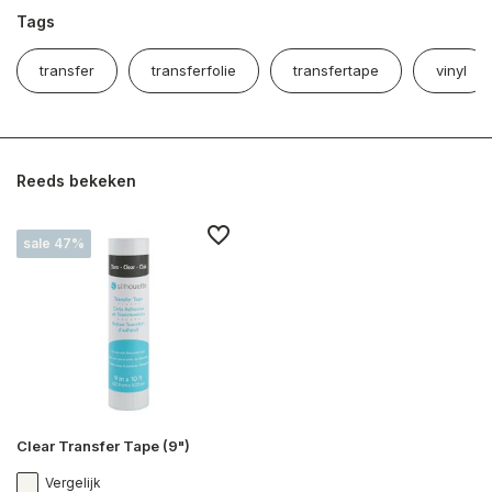
Tags
transfer
transferfolie
transfertape
vinyl
Reeds bekeken
sale 47%
Clear Transfer Tape (9")
Vergelijk