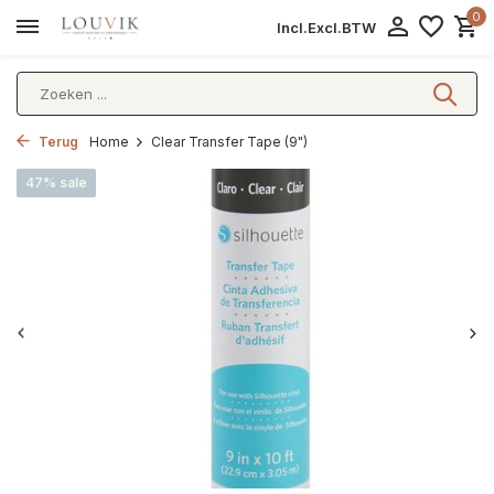
0
Incl.
Excl.
BTW
Terug
Home
Clear Transfer Tape (9")
47% sale