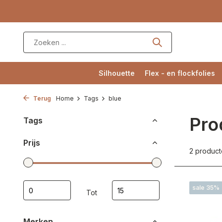
Silhouette
Flex - en flockfolies
Terug
Home
Tags
blue
Pro
Tags
Prijs
2 produc
sale 35%
Tot
Merken