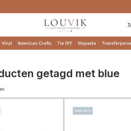
T
Vinyl
American Crafts
Tie DIY
Etspasta
Transferpers
ducten getagd met blue
ten
sale 30%