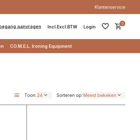
Klantenservice
0
oegang aanvragen
Incl.
Excl.
BTW
Login
en
CO.M.E.L. Ironing Equipment
Account aanmaken
Toon:
Sorteren op:
Account aanmaken