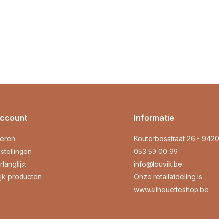
account
Informatie
reren
Kouterbosstraat 26 - 942
stellingen
053 59 00 99
rlanglijst
info@louvik.be
ijk producten
Onze retailafdeling is
www.silhouetteshop.be