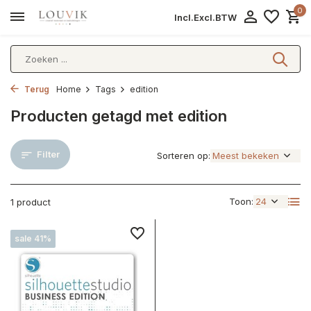
0
Incl.
Excl.
BTW
Terug
Home
Tags
edition
Producten getagd met edition
Filter
Sorteren op:
Toon:
1 product
sale 41%