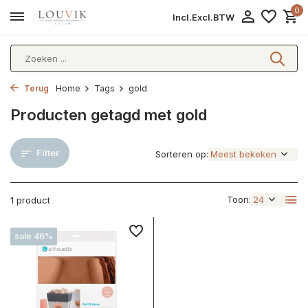
0
Incl.
Excl.
BTW
Terug
Home
Tags
gold
Producten getagd met gold
Filter
Sorteren op:
Toon:
1 product
sale 46%