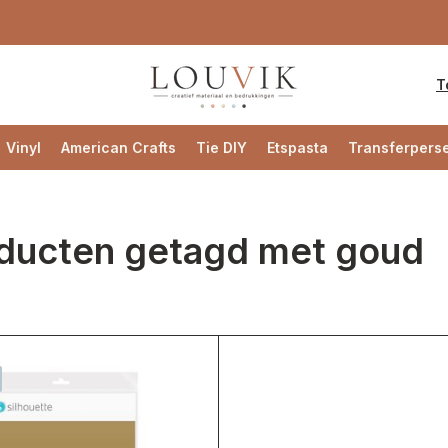
T
Vinyl
American Crafts
Tie DIY
Etspasta
Transferpers
ducten getagd met goud