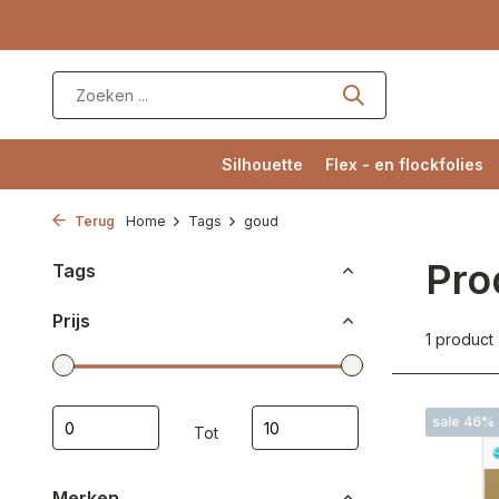
Silhouette
Flex - en flockfolies
Terug
Home
Tags
goud
Pro
Tags
Prijs
1 product
sale 46%
Tot
Merken