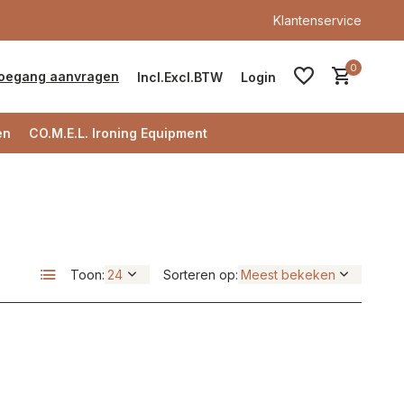
Klantenservice
0
oegang aanvragen
Incl.
Excl.
BTW
Login
en
CO.M.E.L. Ironing Equipment
Account aanmaken
Toon:
Sorteren op:
Account aanmaken