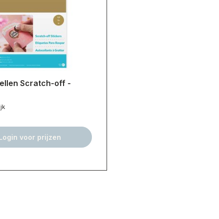
ellen Scratch-off -
jk
Login voor prijzen