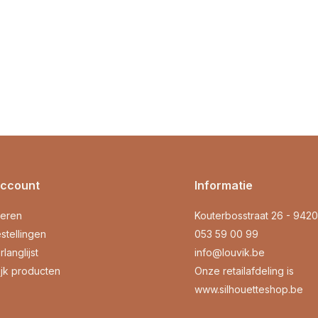
account
Informatie
reren
Kouterbosstraat 26 - 942
stellingen
053 59 00 99
rlanglijst
info@louvik.be
ijk producten
Onze retailafdeling is
www.silhouetteshop.be