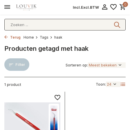
0
Incl.
Excl.
BTW
Terug
Home
Tags
haak
Producten getagd met haak
Filter
Sorteren op:
Toon:
1 product