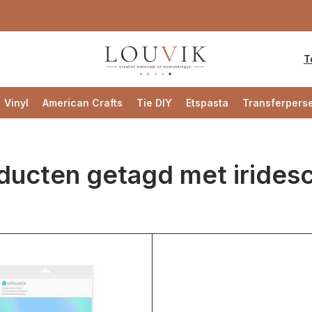
T
Vinyl
American Crafts
Tie DIY
Etspasta
Transferpers
ducten getagd met irides