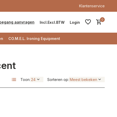
Klantenservice
0
oegang aanvragen
Incl.
Excl.
BTW
Login
en
CO.M.E.L. Ironing Equipment
cent
Account aanmaken
Toon:
Sorteren op:
Account aanmaken