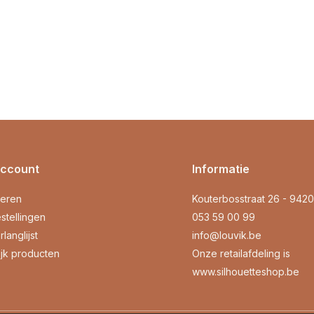
account
Informatie
reren
Kouterbosstraat 26 - 942
stellingen
053 59 00 99
rlanglijst
info@louvik.be
ijk producten
Onze retailafdeling is
www.silhouetteshop.be