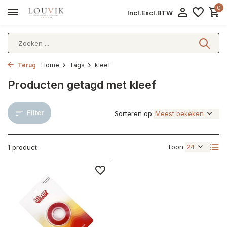
0
Incl.
Excl.
BTW
Terug
Home
Tags
kleef
Producten getagd met kleef
Filter
Sorteren op:
Toon:
1 product