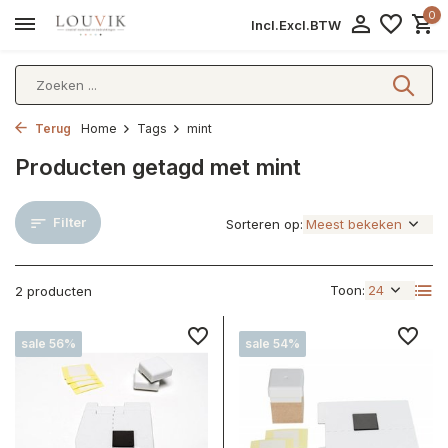
0
Incl.
Excl.
BTW
Terug
Home
Tags
mint
Producten getagd met mint
Filter
Sorteren op:
Toon:
2 producten
sale 56%
sale 54%