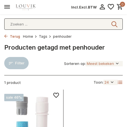
0
Incl.
Excl.
BTW
Terug
Home
Tags
penhouder
Producten getagd met penhouder
Filter
Sorteren op:
Toon:
1 product
sale 46%