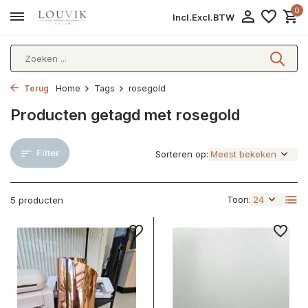
0
Incl.
Excl.
BTW
Terug
Home
Tags
rosegold
Producten getagd met rosegold
Filter
Sorteren op:
Toon:
5 producten