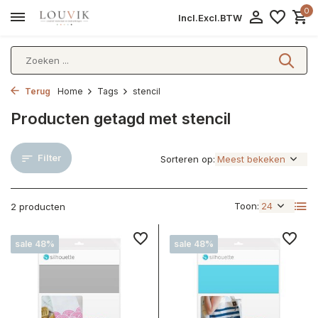
0
Incl.
Excl.
BTW
Terug
Home
Tags
stencil
Producten getagd met stencil
Filter
Sorteren op:
Toon:
2 producten
sale 48%
sale 48%