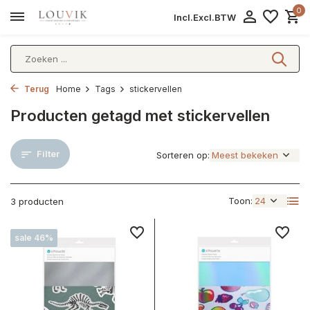
0
Incl.
Excl.
BTW
Terug
Home
Tags
stickervellen
Producten getagd met stickervellen
Filter
Sorteren op:
Toon:
3 producten
sale 46%