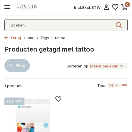
0
Incl.
Excl.
BTW
Terug
Home
Tags
tattoo
Producten getagd met tattoo
Filter
Sorteren op:
Toon:
1 product
sale 46%