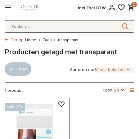
0
Incl.
Excl.
BTW
Terug
Home
Tags
transparant
Producten getagd met transparant
Filter
Sorteren op:
Toon:
1 product
sale 41%