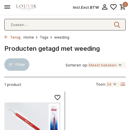
0
Incl.
Excl.
BTW
Terug
Home
Tags
weeding
Producten getagd met weeding
Filter
Sorteren op:
Toon:
1 product