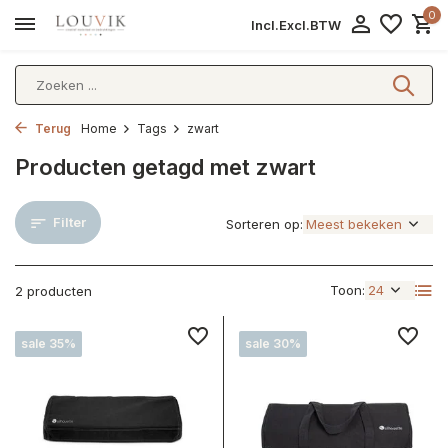
0
Incl.
Excl.
BTW
Terug
Home
Tags
zwart
Producten getagd met zwart
Filter
Sorteren op:
Toon:
2 producten
sale 35%
sale 30%