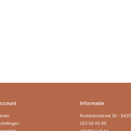
account
Informatie
reren
Kouterbosstraat 26 - 942
stellingen
053 59 00 99
rlanglijst
info@louvik.be