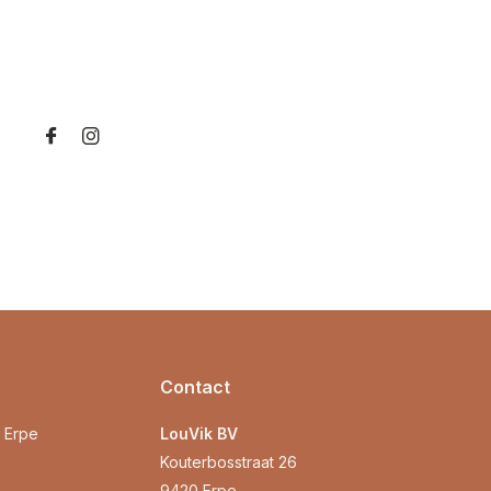
Contact
0 Erpe
LouVik BV
Kouterbosstraat 26
9420 Erpe