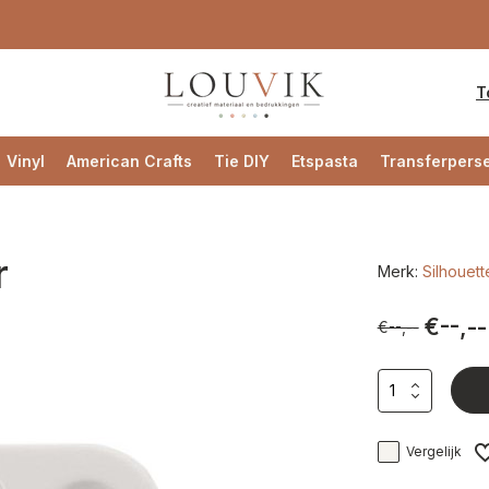
T
Vinyl
American Crafts
Tie DIY
Etspasta
Transferpers
r
Merk:
Silhouett
€--,--
€--,--
Vergelijk