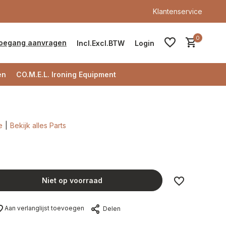
Klantenservice
0
oegang aanvragen
Incl.
Excl.
BTW
Login
en
CO.M.E.L. Ironing Equipment
e
Bekijk alles Parts
Account aanmaken
Account aanmaken
Niet op voorraad
Aan verlanglijst toevoegen
Delen