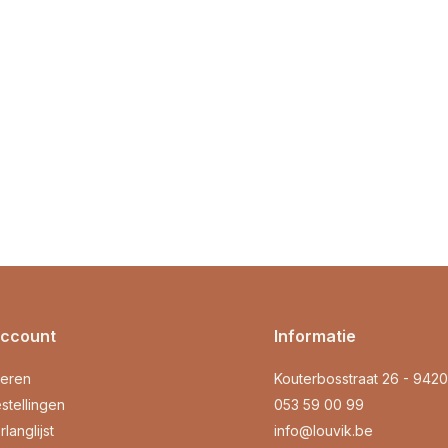
account
Informatie
reren
Kouterbosstraat 26 - 942
stellingen
053 59 00 99
rlanglijst
info@louvik.be