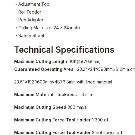
・Adjustment Tool
・Roll Feeder
・Pen Adapter
・Cutting Mat (size: 24 x 24 inch)
・Safety Sheet
Technical Specifications
Maximum Cutting Length
16ft(4876.8mm)
Guaranteed Operating Area
23.2"×24“/590mm×610mm cm w
23.6"×192“/600mm×4876.8mm with lined material
Maximum Material Thickness
3 mm
Maximum Cutting Speed
300 mm/s
Maximum Cutting Force Tool Holder 1
300 gf
Maximum Cutting Force Tool Holder 2
not specified