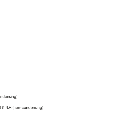
ondensing)
70％ R.H.(non-condensing)