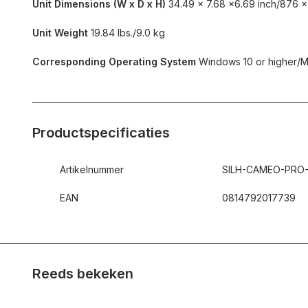
Unit Dimensions (W x D x H)
34.49 x 7.68 x6.69 inch/876 x
Unit Weight
19.84 lbs./9.0 kg
Corresponding Operating System
Windows 10 or higher/M
Productspecificaties
Artikelnummer
SILH-CAMEO-PRO-
EAN
0814792017739
Reeds bekeken