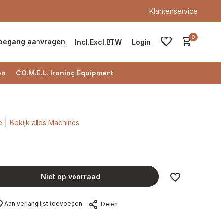
Klantenservice
0
oegang aanvragen
Incl.
Excl.
BTW
Login
en
CO.M.E.L. Ironing Equipment
e
Bekijk alles Machines
Account aanmaken
Account aanmaken
Niet op voorraad
Aan verlanglijst toevoegen
Delen