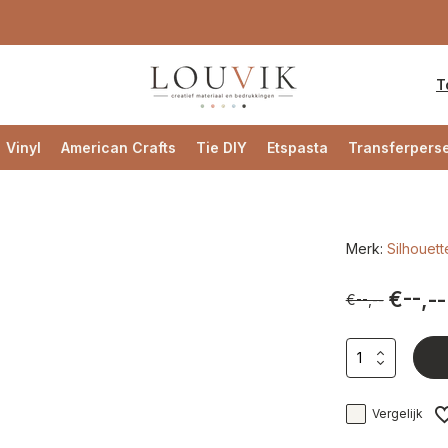
T
Vinyl
American Crafts
Tie DIY
Etspasta
Transferpers
Merk:
Silhouett
€--,--
€--,--
Vergelijk