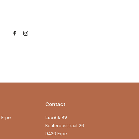
Contact
0 Erpe
LouVik BV
Kouterbosstraat 26
9420 Erpe