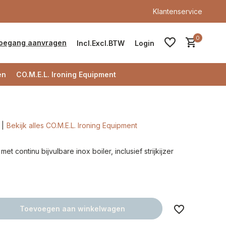
Klantenservice
0
oegang aanvragen
Incl.
Excl.
BTW
Login
en
CO.M.E.L. Ironing Equipment
Bekijk alles CO.M.E.L. Ironing Equipment
Account aanmaken
 met continu bijvulbare inox boiler, inclusief strijkijzer
Account aanmaken
Toevoegen aan winkelwagen