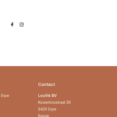
Contact
0 Erpe
LouVik BV
Kouterbosstraat 26
9420 Erpe
België