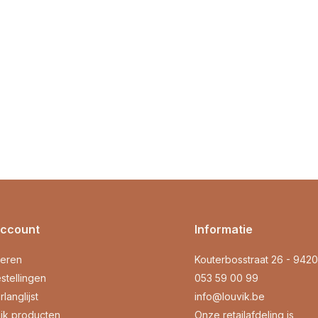
account
Informatie
reren
Kouterbosstraat 26 - 942
stellingen
053 59 00 99
rlanglijst
info@louvik.be
ijk producten
Onze retailafdeling is