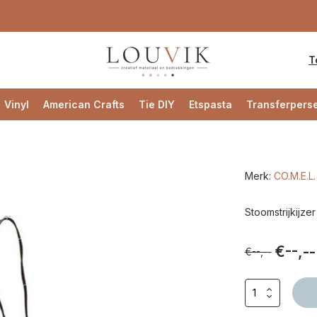
T
Vinyl
American Crafts
Tie DIY
Etspasta
Transferpers
Merk:
CO.M.E.L.
Stoomstrijkijzer
€--,--
€--,--