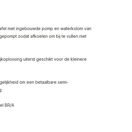
n tafel met ingebouwde pomp en waterkolom van
 gepompt zodat afkoelen om bij te vullen niet
koplossing uiterst geschikt voor de kleinere
gelijkheid om een betaalbare semi-
g.
fel BR/A