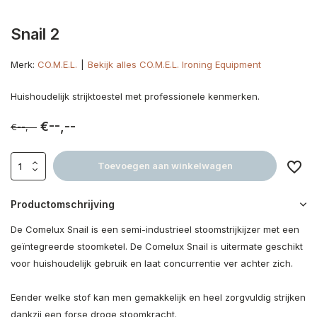
Snail 2
Merk:
CO.M.E.L.
Bekijk alles CO.M.E.L. Ironing Equipment
Huishoudelijk strijktoestel met professionele kenmerken.
€--,--
€--,--
Toevoegen aan winkelwagen
Productomschrijving
De Comelux Snail is een semi-industrieel stoomstrijkijzer met een
geïntegreerde stoomketel. De Comelux Snail is uitermate geschikt
voor huishoudelijk gebruik en laat concurrentie ver achter zich.
Eender welke stof kan men gemakkelijk en heel zorgvuldig strijken
dankzij een forse droge stoomkracht.