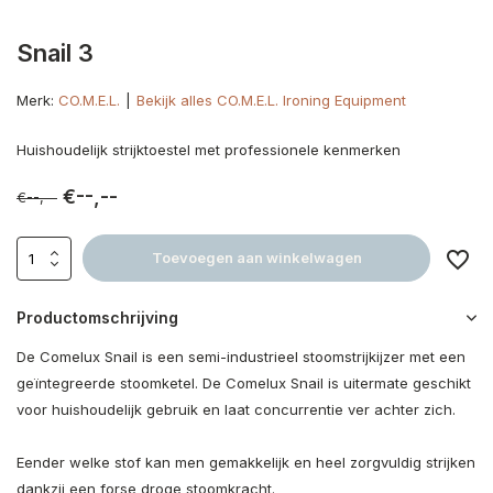
Snail 3
Merk:
CO.M.E.L.
Bekijk alles CO.M.E.L. Ironing Equipment
Huishoudelijk strijktoestel met professionele kenmerken
€--,--
€--,--
Toevoegen aan winkelwagen
Productomschrijving
De Comelux Snail is een semi-industrieel stoomstrijkijzer met een
geïntegreerde stoomketel. De Comelux Snail is uitermate geschikt
voor huishoudelijk gebruik en laat concurrentie ver achter zich.
Eender welke stof kan men gemakkelijk en heel zorgvuldig strijken
dankzij een forse droge stoomkracht.