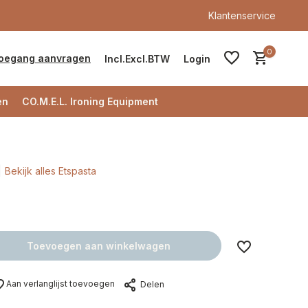
Klantenservice
0
oegang aanvragen
Incl.
Excl.
BTW
Login
en
CO.M.E.L. Ironing Equipment
Bekijk alles Etspasta
Account aanmaken
Account aanmaken
Toevoegen aan winkelwagen
Aan verlanglijst toevoegen
Delen