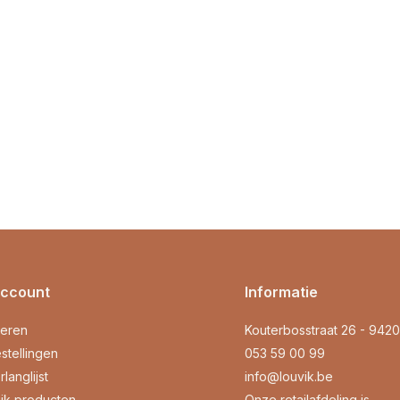
account
Informatie
reren
Kouterbosstraat 26 - 942
stellingen
053 59 00 99
rlanglijst
info@louvik.be
ijk producten
Onze retailafdeling is