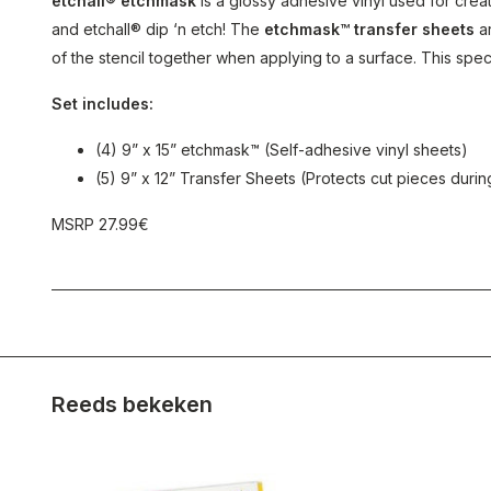
etchall® etchmask
is a glossy adhesive vinyl used for creat
and etchall® dip ‘n etch! The
etchmask™ transfer sheets
ar
of the stencil together when applying to a surface. This spe
Set includes:
(4) 9” x 15” etchmask™ (Self-adhesive vinyl sheets)
(5) 9” x 12” Transfer Sheets (Protects cut pieces during
MSRP 27.99€
Reeds bekeken