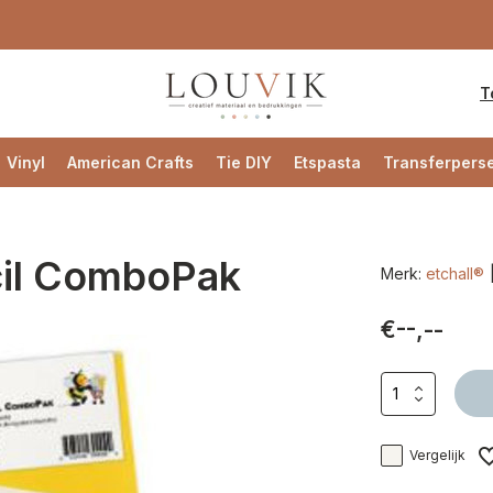
T
Vinyl
American Crafts
Tie DIY
Etspasta
Transferpers
cil ComboPak
Merk:
etchall®
€--,--
Vergelijk