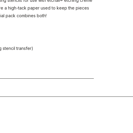
ing stencils for use with etchall® etching crème
e a high-tack paper used to keep the pieces
cial pack combines both!
 stencil transfer)