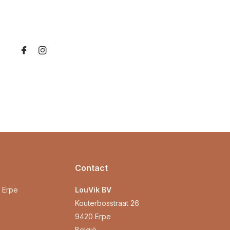
Contact
0 Erpe
LouVik BV
Kouterbosstraat 26
9420 Erpe
België