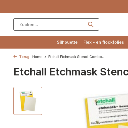
Silhouette
Flex - en flockfolies
Terug
Home
Etchall Etchmask Stencil Combo...
Etchall Etchmask Sten