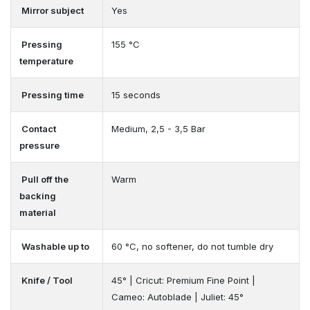
Mirror subject
Yes
Pressing
155 °C
temperature
Pressing time
15 seconds
Contact
Medium, 2,5 - 3,5 Bar
pressure
Pull off the
Warm
backing
material
Washable up to
60 °C, no softener, do not tumble dry
Knife / Tool
45° | Cricut: Premium Fine Point |
Cameo: Autoblade | Juliet: 45°