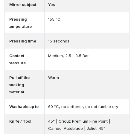
Mirror subject
Yes
Pressing
155 °C
temperature
Pressing time
15 seconds
Contact
Medium, 2,5 - 3,5 Bar
pressure
Pull off the
Warm
backing
material
Washable up to
60 °C, no softener, do not tumble dry
Knife / Tool
45° | Cricut: Premium Fine Point |
Cameo: Autoblade | Juliet: 45°