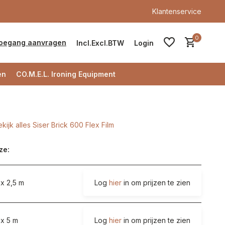
Klantenservice
0
oegang aanvragen
Incl.
Excl.
BTW
Login
en
CO.M.E.L. Ironing Equipment
kijk alles Siser Brick 600 Flex Film
Account aanmaken
ze:
Account aanmaken
x 2,5 m
Log
hier
in om prijzen te zien
 x 5 m
Log
hier
in om prijzen te zien