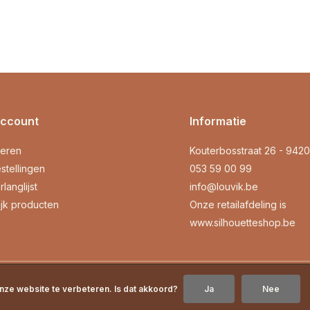
account
Informatie
reren
Kouterbosstraat 26 - 942
stellingen
053 59 00 99
rlanglijst
info@louvik.be
ijk producten
Onze retailafdeling is
www.silhouetteshop.be
nze website te verbeteren. Is dat akkoord?
Ja
Nee