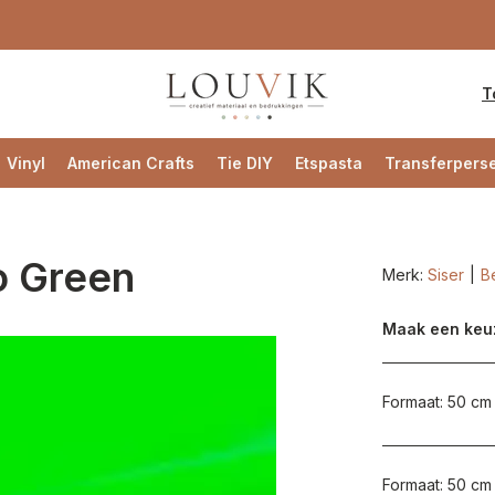
T
Vinyl
American Crafts
Tie DIY
Etspasta
Transferpers
o Green
Merk:
Siser
Be
Maak een keu
Formaat: 50 cm 
Formaat: 50 cm