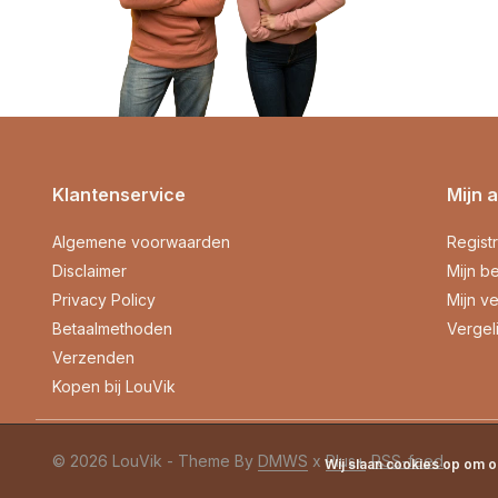
Klantenservice
Mijn 
Algemene voorwaarden
Regist
Disclaimer
Mijn be
Privacy Policy
Mijn ve
Betaalmethoden
Vergel
Verzenden
Kopen bij LouVik
© 2026 LouVik - Theme By
DMWS
x
Plus+
RSS-feed
Wij slaan cookies op om o