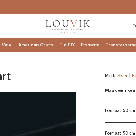
T
Vinyl
American Crafts
Tie DIY
Etspasta
Transferpers
art
Merk:
Siser
Be
Maak een keu
Formaat: 50 cm 
Formaat: 50 cm