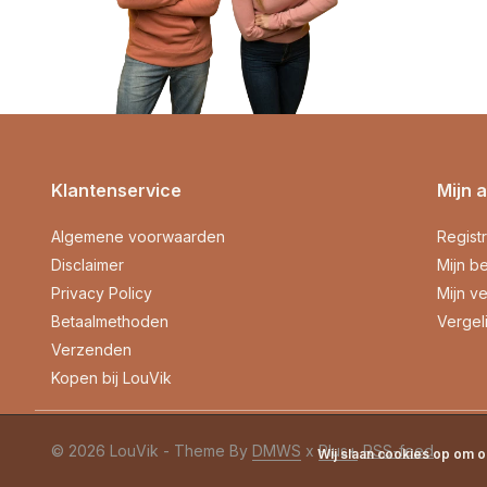
Klantenservice
Mijn 
Algemene voorwaarden
Regist
Disclaimer
Mijn be
Privacy Policy
Mijn ve
Betaalmethoden
Vergel
Verzenden
Kopen bij LouVik
© 2026 LouVik - Theme By
DMWS
x
Plus+
RSS-feed
Wij slaan cookies op om o