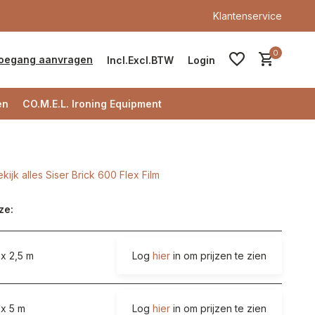
Klantenservice
0
oegang aanvragen
Incl.
Excl.
BTW
Login
en
CO.M.E.L. Ironing Equipment
kijk alles Siser Brick 600 Flex Film
Account aanmaken
ze:
Account aanmaken
x 2,5 m
Log
hier
in om prijzen te zien
 x 5 m
Log
hier
in om prijzen te zien