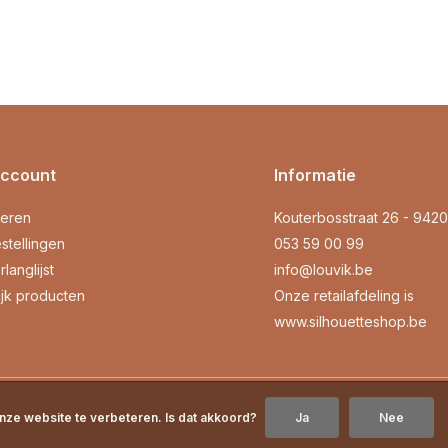
account
Informatie
reren
Kouterbosstraat 26 - 942
stellingen
053 59 00 99
rlanglijst
info@louvik.be
ijk producten
Onze retailafdeling is
www.silhouetteshop.be
nze website te verbeteren. Is dat akkoord?
Ja
Nee