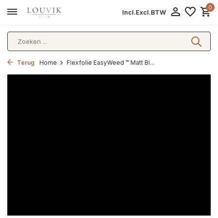
0
Incl.
Excl.
BTW
Terug
Home
Flexfolie EasyWeed ™ Matt Bl...