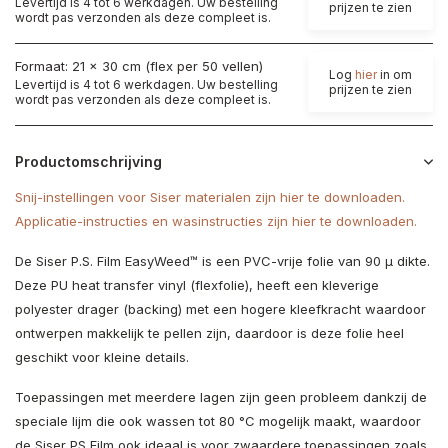
Levertijd is 4 tot 6 werkdagen. Uw bestelling
prijzen te zien
wordt pas verzonden als deze compleet is.
Formaat: 21 x 30 cm (flex per 50 vellen)
Log
hier
in om
Levertijd is 4 tot 6 werkdagen. Uw bestelling
prijzen te zien
wordt pas verzonden als deze compleet is.
Productomschrijving
Snij-instellingen voor Siser materialen zijn hier te downloaden.
Applicatie-instructies en wasinstructies zijn hier te downloaden.
De Siser P.S. Film EasyWeed™ is een PVC-vrije folie van 90 µ dikte.
Deze PU heat transfer vinyl (flexfolie), heeft een kleverige
polyester drager (backing) met een hogere kleefkracht waardoor
ontwerpen makkelijk te pellen zijn, daardoor is deze folie heel
geschikt voor kleine details.
Toepassingen met meerdere lagen zijn geen probleem dankzij de
speciale lijm die ook wassen tot 80 °C mogelijk maakt, waardoor
de Siser PS Film ook ideaal is voor zwaardere toepassingen zoals