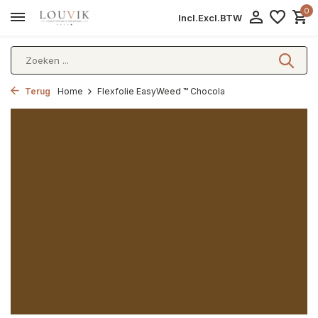
0
Incl.
Excl.
BTW
Terug
Home
Flexfolie EasyWeed ™ Chocola