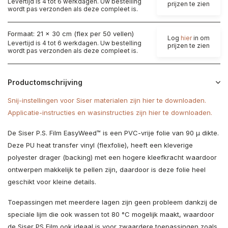
Levertijd is 4 tot 6 werkdagen. Uw bestelling
prijzen te zien
wordt pas verzonden als deze compleet is.
Formaat: 21 x 30 cm (flex per 50 vellen)
Log
hier
in om
Levertijd is 4 tot 6 werkdagen. Uw bestelling
prijzen te zien
wordt pas verzonden als deze compleet is.
Productomschrijving
Snij-instellingen voor Siser materialen zijn hier te downloaden.
Applicatie-instructies en wasinstructies zijn hier te downloaden.
De Siser P.S. Film EasyWeed™ is een PVC-vrije folie van 90 µ dikte.
Deze PU heat transfer vinyl (flexfolie), heeft een kleverige
polyester drager (backing) met een hogere kleefkracht waardoor
ontwerpen makkelijk te pellen zijn, daardoor is deze folie heel
geschikt voor kleine details.
Toepassingen met meerdere lagen zijn geen probleem dankzij de
speciale lijm die ook wassen tot 80 °C mogelijk maakt, waardoor
de Siser PS Film ook ideaal is voor zwaardere toepassingen zoals