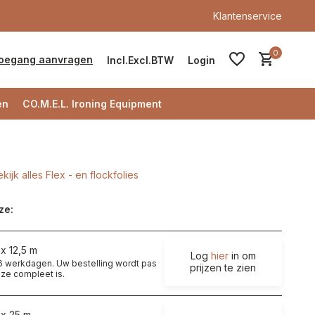
Klantenservice
0
oegang aanvragen
Incl.
Excl.
BTW
Login
en
CO.M.E.L. Ironing Equipment
kijk alles Flex - en flockfolies
Account aanmaken
ze:
Account aanmaken
x 12,5 m
Log
hier
in om
t 6 werkdagen. Uw bestelling wordt pas
prijzen te zien
ze compleet is.
 x 25 m