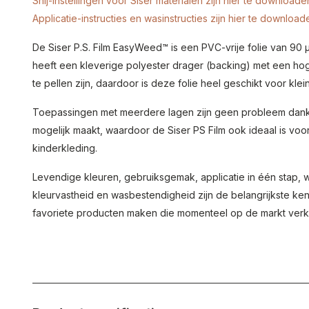
Snij-instellingen voor Siser materialen zijn hier te downloade
Applicatie-instructies en wasinstructies zijn hier te download
De Siser P.S. Film EasyWeed™ is een PVC-vrije folie van 90 µ 
heeft een kleverige polyester drager (backing) met een ho
te pellen zijn, daardoor is deze folie heel geschikt voor klei
Toepassingen met meerdere lagen zijn geen probleem dankzi
mogelijk maakt, waardoor de Siser PS Film ook ideaal is vo
kinderkleding.
Levendige kleuren, gebruiksgemak, applicatie in één stap, 
kleurvastheid en wasbestendigheid zijn de belangrijkste ke
favoriete producten maken die momenteel op de markt verkri