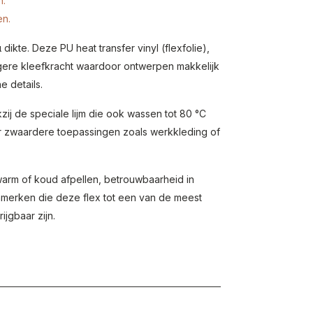
n.
en.
dikte. Deze PU heat transfer vinyl (flexfolie),
gere kleefkracht waardoor ontwerpen makkelijk
ne details.
j de speciale lijm die ook wassen tot 80 °C
or zwaardere toepassingen zoals werkkleding of
warm of koud afpellen, betrouwbaarheid in
nmerken die deze flex tot een van de meest
jgbaar zijn.