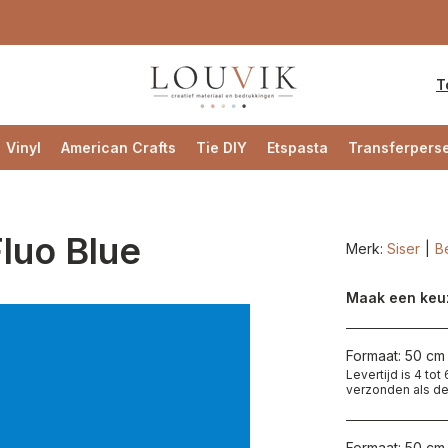
T
Vinyl
American Crafts
Tie DIY
Etspasta
Transferpers
luo Blue
Merk:
Siser
Be
Maak een keu
Formaat: 50 cm 
Levertijd is 4 to
verzonden als de
Formaat: 50 cm