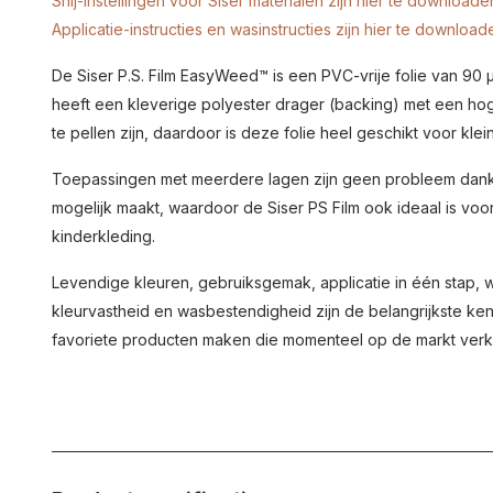
Snij-instellingen voor Siser materialen zijn hier te downloade
Applicatie-instructies en wasinstructies zijn hier te download
De Siser P.S. Film EasyWeed™ is een PVC-vrije folie van 90 µ 
heeft een kleverige polyester drager (backing) met een ho
te pellen zijn, daardoor is deze folie heel geschikt voor klei
Toepassingen met meerdere lagen zijn geen probleem dankzi
mogelijk maakt, waardoor de Siser PS Film ook ideaal is vo
kinderkleding.
Levendige kleuren, gebruiksgemak, applicatie in één stap, 
kleurvastheid en wasbestendigheid zijn de belangrijkste ke
favoriete producten maken die momenteel op de markt verkri