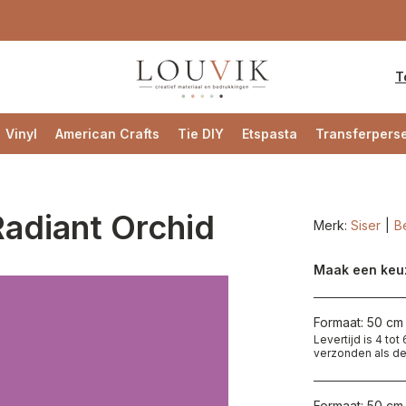
T
Vinyl
American Crafts
Tie DIY
Etspasta
Transferpers
Radiant Orchid
Merk:
Siser
Be
Maak een keu
Formaat: 50 cm 
Levertijd is 4 to
verzonden als de
Formaat: 50 cm