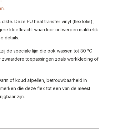
n.
en.
dikte. Deze PU heat transfer vinyl (flexfolie),
gere kleefkracht waardoor ontwerpen makkelijk
ne details.
j de speciale lijm die ook wassen tot 80 °C
or zwaardere toepassingen zoals werkkleding of
warm of koud afpellen, betrouwbaarheid in
nmerken die deze flex tot een van de meest
jgbaar zijn.