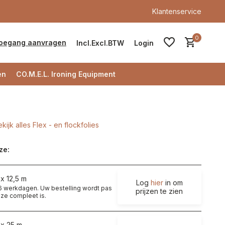
Klantenservice
0
oegang aanvragen
Incl.
Excl.
BTW
Login
en
CO.M.E.L. Ironing Equipment
kijk alles Flex - en flockfolies
Account aanmaken
ze:
Account aanmaken
x 12,5 m
Log
hier
in om
t 6 werkdagen. Uw bestelling wordt pas
prijzen te zien
ze compleet is.
 x 25 m