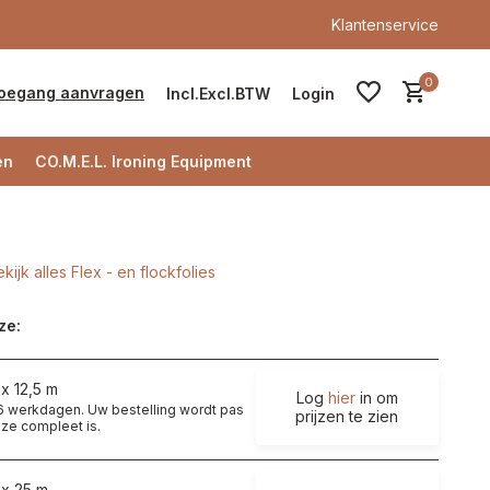
Klantenservice
0
oegang aanvragen
Incl.
Excl.
BTW
Login
en
CO.M.E.L. Ironing Equipment
kijk alles Flex - en flockfolies
Account aanmaken
ze:
Account aanmaken
x 12,5 m
Log
hier
in om
t 6 werkdagen. Uw bestelling wordt pas
prijzen te zien
ze compleet is.
 x 25 m