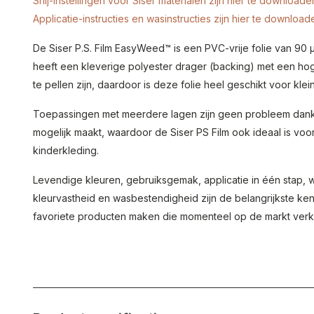
Snij-instellingen voor Siser materialen zijn hier te downloade
Applicatie-instructies en wasinstructies zijn hier te download
De Siser P.S. Film EasyWeed™ is een PVC-vrije folie van 90 µ 
heeft een kleverige polyester drager (backing) met een ho
te pellen zijn, daardoor is deze folie heel geschikt voor klei
Toepassingen met meerdere lagen zijn geen probleem dankzi
mogelijk maakt, waardoor de Siser PS Film ook ideaal is vo
kinderkleding.
Levendige kleuren, gebruiksgemak, applicatie in één stap, 
kleurvastheid en wasbestendigheid zijn de belangrijkste ke
favoriete producten maken die momenteel op de markt verkri