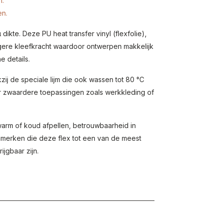
n.
en.
dikte. Deze PU heat transfer vinyl (flexfolie),
gere kleefkracht waardoor ontwerpen makkelijk
ne details.
j de speciale lijm die ook wassen tot 80 °C
or zwaardere toepassingen zoals werkkleding of
warm of koud afpellen, betrouwbaarheid in
nmerken die deze flex tot een van de meest
jgbaar zijn.