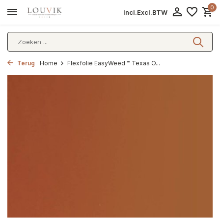
0
Incl.
Excl.
BTW
Terug
Home
Flexfolie EasyWeed ™ Texas O...