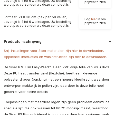
Levertijd is 4 tot 6 werkdagen. Uw bestelling
prijzen te zien
wordt pas verzonden als deze compleet is.
Formaat: 21 x 30 cm (flex per 50 vellen)
Log
hier
in om
Levertijd is 4 tot 6 werkdagen. Uw bestelling
prijzen te zien
wordt pas verzonden als deze compleet is.
Productomschrijving
Snij-instellingen voor Siser materialen zijn hier te downloaden.
Applicatie-instructies en wasinstructies zijn hier te downloaden.
De Siser P.S. Film EasyWeed™ is een PVC-vrije folie van 90 µ dikte.
Deze PU heat transfer vinyl (flexfolie), heeft een kleverige
polyester drager (backing) met een hogere kleefkracht waardoor
ontwerpen makkelijk te pellen zijn, daardoor is deze folie heel
geschikt voor kleine details.
Toepassingen met meerdere lagen zijn geen probleem dankzij de
speciale lijm die ook wassen tot 80 °C mogelijk maakt, waardoor
de Siser PS Film ook ideaal is voor zwaardere toepassingen zoals