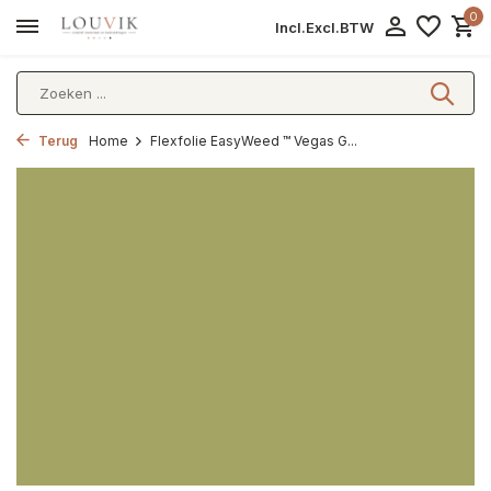
0
Incl.
Excl.
BTW
Terug
Home
Flexfolie EasyWeed ™ Vegas G...