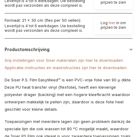
Levertijd is 4 tot 6 werkdagen. Uw bestelling
prijzen te zien
wordt pas verzonden als deze compleet is.
Formaat: 21 x 30 cm (flex per 50 vellen)
Log
hier
in om
Levertijd is 4 tot 6 werkdagen. Uw bestelling
prijzen te zien
wordt pas verzonden als deze compleet is.
Productomschrijving
Snij-instellingen voor Siser materialen zijn hier te downloaden.
Applicatie-instructies en wasinstructies zijn hier te downloaden.
De Siser P.S. Film EasyWeed™ is een PVC-vrije folie van 90 µ dikte.
Deze PU heat transfer vinyl (flexfolie), heeft een kleverige
polyester drager (backing) met een hogere kleefkracht waardoor
ontwerpen makkelijk te pellen zijn, daardoor is deze folie heel
geschikt voor kleine details.
Toepassingen met meerdere lagen zijn geen probleem dankzij de
speciale lijm die ook wassen tot 80 °C mogelijk maakt, waardoor
de Siser PS Film ook ideaal is voor zwaardere toepassingen zoals