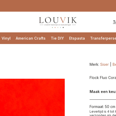
T
Vinyl
American Crafts
Tie DIY
Etspasta
Transferpers
Merk:
Siser
Be
Flock Fluo Cora
Maak een keu
Formaat: 50 cm 
Levertijd is 4 to
verzonden als de