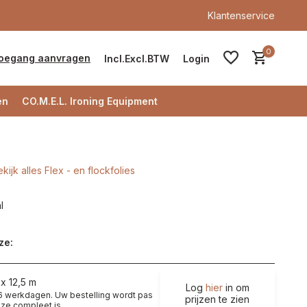
Klantenservice
0
oegang aanvragen
Incl.
Excl.
BTW
Login
en
CO.M.E.L. Ironing Equipment
kijk alles Flex - en flockfolies
Account aanmaken
l
Account aanmaken
ze:
x 12,5 m
Log
hier
in om
t 6 werkdagen. Uw bestelling wordt pas
prijzen te zien
ze compleet is.