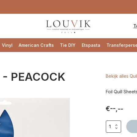
T
Vinyl
American Crafts
Tie DIY
Etspasta
Transferpers
 12 - PEACOCK
Bekijk alles Qui
Foil Quill Shee
€--,--