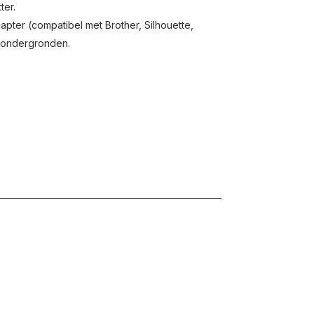
tter.
pter (compatibel met Brother, Silhouette,
e ondergronden.