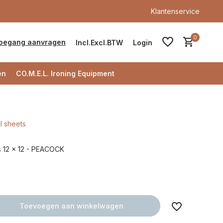
Klantenservice
0
oegang aanvragen
Incl.
Excl.
BTW
Login
en
CO.M.E.L. Ironing Equipment
ll sheets
Account aanmaken
ts 12 x 12 - PEACOCK
Account aanmaken
Toevoegen aan winkelwagen