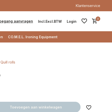
Klantenservice
0
oegang aanvragen
Incl.
Excl.
BTW
Login
en
CO.M.E.L. Ironing Equipment
Quill rolls
Account aanmaken
a
Account aanmaken
Toevoegen aan winkelwagen