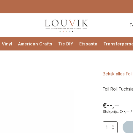
T
Vinyl
American Crafts
Tie DIY
Etspasta
Transferpers
Bekijk alles Foil 
Foil Roll Fuchsi
€--,--
Stukprijs:
€--,--
/