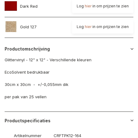
Dark Red
Log
hier
in om prijzen te zien
Gold 127
Log
hier
in om prijzen te zien
Productomschrijving
Glittervinyl - 12" x 12" - Verschillende kleuren
EcoSolvent bedrukbaar
30cm x 30cm - +/-0,055mm dik
per pak van 25 vellen
Productspecificaties
Artikelnummer
CRFTPK12-164