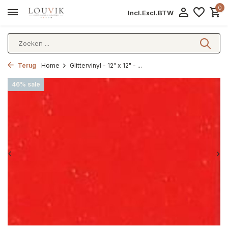
0
Incl.
Excl.
BTW
Terug
Home
Glittervinyl - 12" x 12" - ...
46% sale